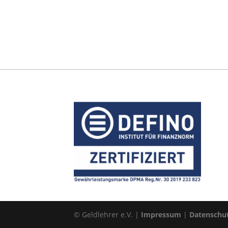
© Geldlehrer e.V. |
Impressum
|
Datenschu