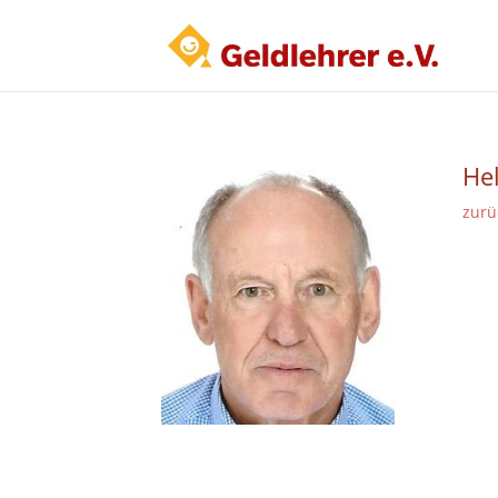
He
zurü