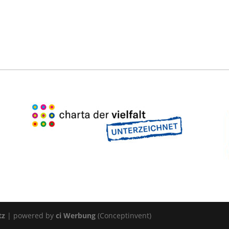
tz
| powered by
ci Werbung
(Conceptinvent)