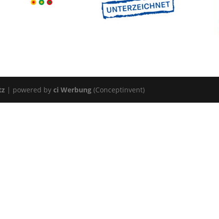
tz
| powered by
ci Werbung
(Conceptinvent)